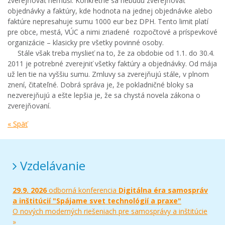
zverejňovať nemusí. Konkrétne sa nebudú zverejňovať
objednávky a faktúry, kde hodnota na jednej objednávke alebo
faktúre nepresahuje sumu 1000 eur bez DPH. Tento limit platí
pre obce, mestá, VÚC a nimi zriadené rozpočtové a príspevkové
organizácie – klasicky pre všetky povinné osoby.
Stále však treba myslieť na to, že za obdobie od 1.1. do 30.4.
2011 je potrebné zverejniť všetky faktúry a objednávky. Od mája
už len tie na vyššiu sumu. Zmluvy sa zverejňujú stále, v plnom
znení, čitateľné. Dobrá správa je, že pokladničné bloky sa
nezverejňujú a ešte lepšia je, že sa chystá novela zákona o
zverejňovaní.
« Späť
Vzdelávanie
29.9. 2026
odborná konferencia
Digitálna éra samospráv
a inštitúcií "Spájame svet technológií a praxe"
O nových moderných riešeniach pre samosprávy a inštitúcie
»