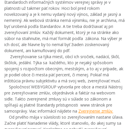
štandardoch informačných systémov verejnej správy je v
platnosti už takmer päť rokov. Hoci bol pred rokom
novelizovaný a je k nemu vydaný nový výnos, základ je jasný a
nemenný. Ak webová stránka nemá výnimku, nie je archívna, má
byť urobená podľa štandardov. A tie treba dodržiavať aj pri
zverejňovaní zmlúv. Každý dokument, ktorý je na stránke ako
súbor na stiahnutie, má mať formát podľa zákona. Na výber je
ich dosť, ale hlavne by to nemal byť žiaden zoskenovaný
dokument, ani kamuflovaný do pdf.
Zverejňovanie sa týka miest, obcí ich sročiek, nadácií, škôl,
škôlok, jedální. Týka sa každého, kto je nejaký spôsobom
spojený s rozpočtom obecným, mestským, a to aj v prípade, ak
je podiel obce či mesta päť percent, či menej. Pokiaľ má
inštitúcia právnu subjektivitu a má svoj web, zverejňovať musí.
Spoločnosť WEBYGROUP vytvorila pre obce a mestá Nástroj
pre zverejňovanie zmlúv, objednávok a faktúr na webovom
sidle. Takto zverejnené zmluvy sú v súlade so zákonom a
spĺňajú aj platné štandardy prístupnosti www stránok pre
samosprávy. Viac informácií nájdete na
Zverejnenie zmlúv.
Od prvého mája v súvislosti so zverejňovaním nastane úľava.
Začne platiť Nariadenie vlády, ktoré stanovilo, do akej sumy sa