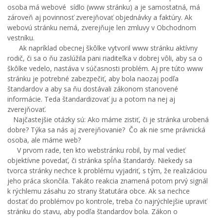
osoba má webové sídlo (www stránku) a je samostatná, má
zároveň aj povinnosť zverejňovať objednávky a faktúry. Ak
webovú stránku nemá, zverejňuje len zmluvy v Obchodnom
vestníku.
Ak napríklad obecnej škôlke vytvoril www stránku aktívny
rodič, či sa o ňu zaslúžila pani riaditeľka v dobrej vôli, aby sa o
škôlke vedelo, nastáva v súčasnosti problém. Aj pre túto www
stránku je potrebné zabezpečiť, aby bola naozaj podľa
štandardov a aby sa ňu dostávali zákonom stanovené
informácie. Teda štandardizovať ju a potom na nej aj
zverejňovať.
Najčastejšie otázky sú: Ako máme zistiť, či je stránka urobená
dobre? Týka sa nás aj zverejňovanie? Čo ak nie sme právnická
osoba, ale máme web?
V prvom rade, ten kto webstránku robil, by mal vedieť
objektívne povedať, či stránka spĺňa štandardy. Niekedy sa
tvorca stránky nechce k problému vyjadriť, s tým, že realizáciou
jeho práca skončila. Takáto reakcia znamená potom prvý signál
k rýchlemu zásahu zo strany štatutára obce. Ak sa nechce
dostať do problémov po kontrole, treba čo najrýchlejšie upraviť
stránku do stavu, aby podľa štandardov bola. Zákon o