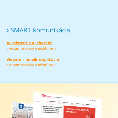
SMART komunikácia
AI asistent a AI chatbot
pre samosprávy a inštitúcie »
Vidanto – mobilná aplikácia
pre samosprávy a inštitúcie »