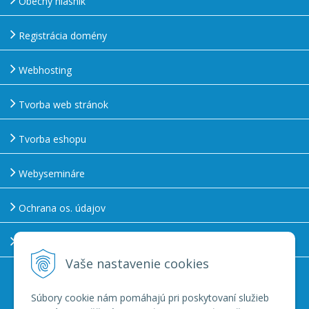
Obecný hlásnik
Registrácia domény
Webhosting
Tvorba web stránok
Tvorba eshopu
Webysemináre
Ochrana os. údajov
Používanie cookies
Vaše nastavenie cookies
Zákaznícka linka
045 222 1777
Súbory cookie nám pomáhajú pri poskytovaní služieb