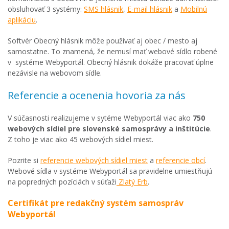
obsluhovať 3 systémy:
SMS hlásnik
,
E-mail hlásnik
a
Mobilnú
aplikáciu
.
Softvér Obecný hlásnik môže používať aj obec / mesto aj
samostatne. To znamená, že nemusí mať webové sídlo robené
v systéme Webyportál. Obecný hlásnik dokáže pracovať úplne
nezávisle na webovom sídle.
Referencie a ocenenia hovoria za nás
V súčasnosti realizujeme v sytéme Webyportál viac ako
750
webových sídiel pre slovenské samosprávy a inštitúcie
.
Z toho je viac ako 45 webových sídiel miest.
Pozrite si
referencie webových sídiel miest
a
referencie obcí
.
Webové sídla v systéme Webyportál sa pravidelne umiestňujú
na popredných pozíciách v súťaži
Zlatý Erb
.
Certifikát pre redakčný systém samospráv
Webyportál