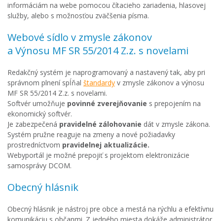
informáciám na webe pomocou čítacieho zariadenia, hlasovej
služby, alebo s možnosťou zväčšenia písma.
Webové sídlo v zmysle zákonov
a Výnosu MF SR 55/2014 Z.z. s novelami
Redakčný systém je naprogramovaný a nastavený tak, aby pri
správnom plnení spĺňal
štandardy
v zmysle zákonov a výnosu
MF SR 55/2014 Z.z. s novelami.
Softvér umožňuje
povinné zverejňovanie
s prepojením na
ekonomický softvér.
Je zabezpečená
pravidelné zálohovanie
dát v zmysle zákona.
Systém pružne reaguje na zmeny a nové požiadavky
prostredníctvom
pravidelnej aktualizácie.
Webyportál je možné prepojiť s projektom elektronizácie
samosprávy DCOM.
Obecný hlásnik
Obecný hlásnik je nástroj pre obce a mestá na rýchlu a efektívnu
komunikáciu s občanmi. Z jedného miesta dokáže administrátor