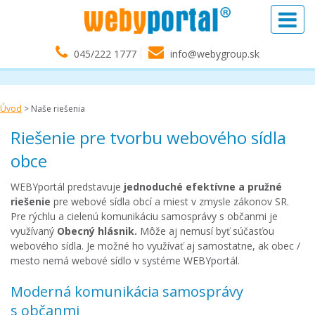
045/222 1777
info@webygroup.sk
Úvod
>
Naše riešenia
Riešenie pre tvorbu webového sídla
obce
WEBYportál predstavuje
jednoduché efektívne a pružné
riešenie
pre webové sídla obcí a miest v zmysle zákonov SR.
Pre rýchlu a cielenú komunikáciu samosprávy s občanmi je
využívaný
Obecný hlásnik.
Môže aj nemusí byť súčasťou
webového sídla. Je možné ho využívať aj samostatne, ak obec /
mesto nemá webové sídlo v systéme WEBYportál.
Moderná komunikácia samosprávy
s občanmi