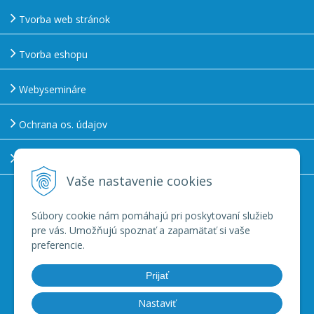
Tvorba web stránok
Tvorba eshopu
Webysemináre
Ochrana os. údajov
Používanie cookies
Vaše nastavenie cookies
Zákaznícka linka
045 222 1777
Súbory cookie nám pomáhajú pri poskytovaní služieb
pre vás. Umožňujú spoznať a zapamätať si vaše
preferencie.
Po – Pi 7:30 -16:30 h
Prijať
info@webygroup.sk
Nastaviť