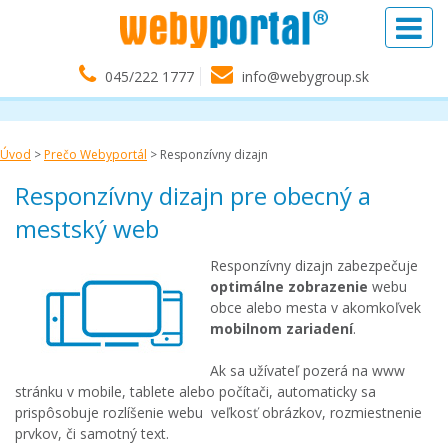
045/222 1777
info@webygroup.sk
Úvod
>
Prečo Webyportál
>
Responzívny dizajn
Responzívny dizajn pre obecný a
mestský web
Responzívny dizajn zabezpečuje
optimálne zobrazenie
webu
obce alebo mesta v akomkoľvek
mobilnom zariadení
.
Ak sa užívateľ pozerá na www
stránku v mobile, tablete alebo počítači, automaticky sa
prispôsobuje rozlíšenie webu veľkosť obrázkov, rozmiestnenie
prvkov, či samotný text.